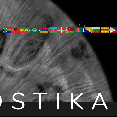
AF
SQ
AM
AR
HY
AZ
EU
BE
BN
BS
BG
CA
OSTIKA