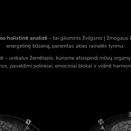
os holistinė analizė
– tai giluminis žvilgsnis į žmogaus 
energetinę būseną, paremtas akies rainelės tyrimu.
lė – unikalus žemėlapis, kuriame atsispindi mūsų organų
nos, paveldimi polinkiai, emociniai blokai ir vidinė harmoni