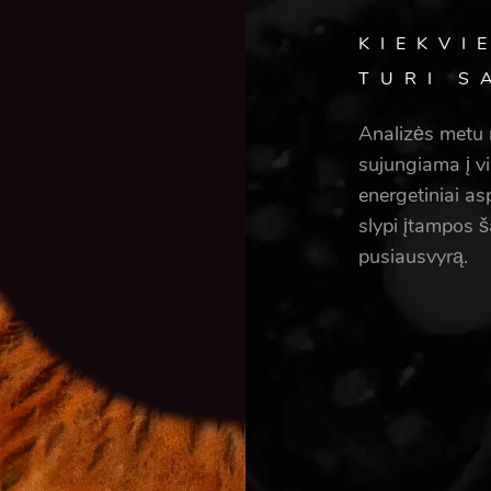
KIEKVI
TURI S
Analizės metu 
sujungiama į vis
energetiniai as
slypi įtampos ša
pusiausvyrą.