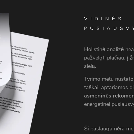
VIDINĖS
PUSIAUSV
Holistinė analizė neap
pažvelgti plačiau, į 
sielą.
Tyrimo metu nustatom
taškai, aptariamos d
asmeninės rekomen
energetinei pusiausvy
Ši paslauga nėra me