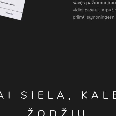
savęs pažinimo įran
vidinį pasaulį, atpaž
priimti sąmoningesn
AI SIELA, KA
ŽODŽIŲ