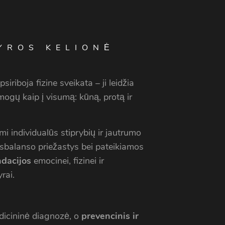
YROS KELIONĖ
siriboja fizine sveikata – ji leidžia
žmogų kaip į visumą: kūną, protą ir
i individualūs stiprybių ir jautrumo
isbalanso priežastys bei pateikiamos
dacijos
emocinei, fizinei ir
rai.
dicininė diagnozė, o
prevencinis ir