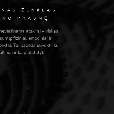
ENAS ŽENKLAS
AVO PRASMĘ
nevertinama atskirai – viskas
umą: fiziniai, emociniai ir
pektai. Tai padeda suvokti, kur
ltiniai ir kaip atstatyti