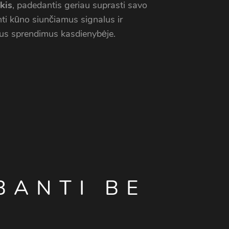
kis
, padedantis geriau suprasti savo
inti kūno siunčiamus signalus ir
ius sprendimus kasdienybėje.
LBANTI BE